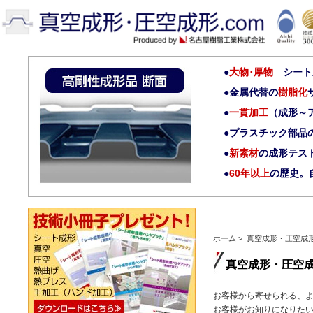
大物･厚物
シート成
金属代替の
樹脂化
一貫加工
（成形～
プラスチック部品
新素材
の成形テス
60年以上
の歴史。
ホーム
>
真空成形・圧空成形.
真空成形・圧空成形
お客様から寄せられる、
お客様がお知りになりた