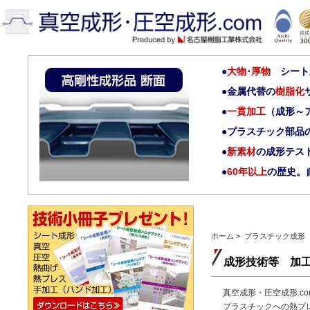
大物･厚物
シート成
金属代替の
樹脂化
一貫加工
（成形～
プラスチック部品
新素材
の成形テス
60年以上
の歴史。
ホーム
>
プラスチック成形
成形技術等 加
真空成形・圧空成形.
プラスチックへの熱プ