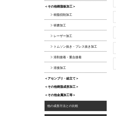
＜その他樹脂板加工＞
樹脂切削加工
研磨加工
レーザー加工
トムソン抜き・プレス抜き加工
溶剤接着・重合接着
溶接加工
＜アセンブリ・組立て＞
＜その他樹脂成形加工＞
＜その他金属加工等＞
他の成形方法との比較