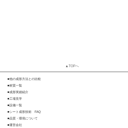
▲TOPへ
他の成形方法との比較
材質一覧
成形実績紹介
工場見学
設備一覧
シート成形技術 FAQ
品質・環境について
運営会社