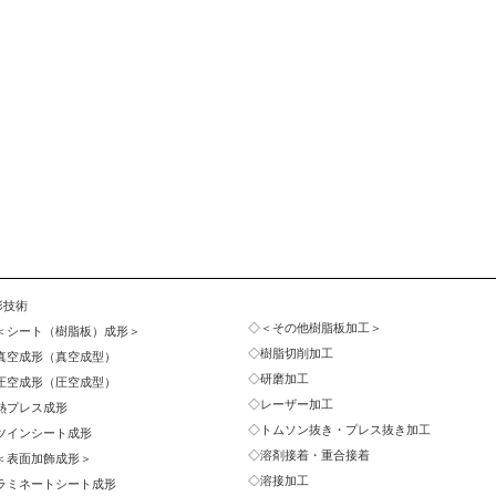
形技術
＜その他樹脂板加工＞
＜シート（樹脂板）成形＞
樹脂切削加工
真空成形（真空成型）
研磨加工
圧空成形（圧空成型）
レーザー加工
熱プレス成形
トムソン抜き・プレス抜き加工
ツインシート成形
溶剤接着・重合接着
＜表面加飾成形＞
溶接加工
ラミネートシート成形