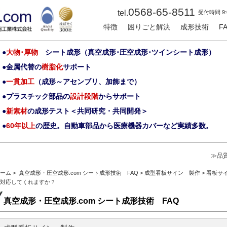
0568-65-8511
tel.
受付時間 9:
特徴
困りごと解決
成形技術
F
大物･厚物
シート成形（真空成形･圧空成形･ツインシート成形）
金属代替の
樹脂化
サポート
一貫加工
（成形～アセンブリ、加飾まで）
プラスチック部品の
設計段階
からサポート
新素材
の成形テスト＜共同研究・共同開発＞
60年以上
の歴史。自動車部品から医療機器カバーなど実績多数。
≫品
ーム
>
真空成形・圧空成形.com シート成形技術 FAQ
>
成型看板サイン 製作
>
看板サ
対応してくれますか？
真空成形・圧空成形.com シート成形技術 FAQ