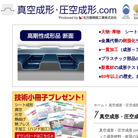
大物･厚物
シート成
金属代替の
樹脂化
一貫加工
（成形～
プラスチック部品
新素材
の成形テス
60年以上
の歴史。
ホーム
>
真空成形・圧空成
真空成形・圧空
真空成形・圧空成形.
ック成形材料・材質の