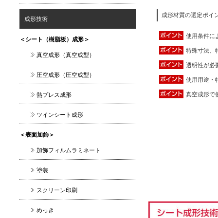
成形材質の選定ポイン
成形技術
使用条件に
＜シート（樹脂板）成形＞
特殊寸法、
真空成形（真空成型）
透明性が必
圧空成形（圧空成型）
使用用途・
真空成形で
熱プレス成形
ツインシート成形
＜表面加飾＞
加飾フィルムラミネート
塗装
スクリーン印刷
めっき